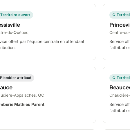
Territoire ouvert
○ Territo
ssisville
Princevi
tre-du-Québec,
Centre-du
vice offert par l'équipe centrale en attendant
Service off
tribution.
l'attributio
Plombier attribué
○ Territo
auce
Beaucev
udière-Appalaches, QC
Chaudière
mberie Mathieu Parent
Service off
l'attributio