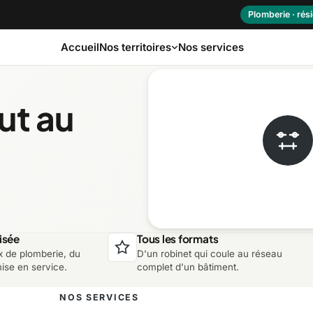
Plomberie · rési
Accueil
Nos services
Nos territoires
ut au
as-Saint-Laurent
Capitale-Nationale
ôte-Nord
Estrie
aurentides
Laval
isée
Tous les formats
x de plomberie, du
D'un robinet qui coule au réseau
ontérégie
Nord-du-Québec
mise en service.
complet d'un bâtiment.
NOS SERVICES