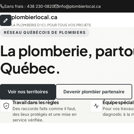
Sans frais : 438 230-0820
info@plombierlocal.ca
plombierlocal.ca
LA PLOMBERIE D'ICI, POUR TOUS VOS PROJETS
RÉSEAU QUÉBÉCOIS DE PLOMBIERS
La plomberie, parto
Abitibi-Témiscamingue
B
Québec.
Chaudière-Appalaches
C
Voir nos territoires
Devenir plombier partenaire
Lanaudière
L
Travail dans les règles
Équipe spécial
Des raccords faits comme il faut,
Pour vos travau
Montréal
M
des lieux protégés et une mise en
diagnostic à la 
service vérifiée.
Saguenay-Lac-Saint-Jean