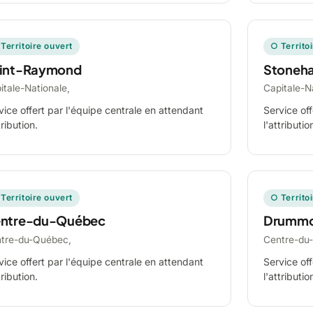
Territoire ouvert
○ Territo
int-Raymond
Stoneh
itale-Nationale,
Capitale-N
vice offert par l'équipe centrale en attendant
Service off
tribution.
l'attributio
Territoire ouvert
○ Territo
ntre-du-Québec
Drummo
tre-du-Québec,
Centre-du
vice offert par l'équipe centrale en attendant
Service off
tribution.
l'attributio