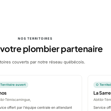
NOS TERRITOIRES
 votre plombier partenaire
ritoires couverts par notre réseau québécois.
Territoire ouvert
○ Territo
mos
La Sarre
tibi-Témiscamingue,
Abitibi-Té
vice offert par l'équipe centrale en attendant
Service off