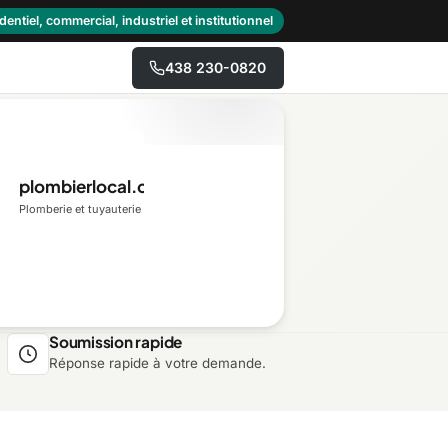
dentiel, commercial, industriel et institutionnel
438 230-0820
→
plombierlocal.ca
Centre-du-Québec
Plomberie et tuyauterie
Gaspésie–Îles-de-la-
Madeleine
Mauricie
Soumission rapide
Réponse rapide à votre demande.
Outaouais