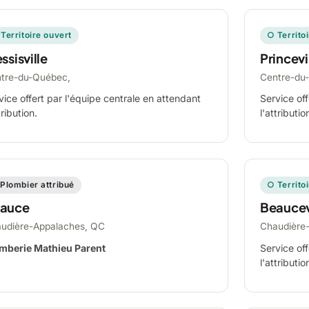
Territoire ouvert
○ Territo
ssisville
Princevi
tre-du-Québec,
Centre-du
vice offert par l'équipe centrale en attendant
Service off
tribution.
l'attributio
Plombier attribué
○ Territo
auce
Beaucev
udière-Appalaches, QC
Chaudière
mberie Mathieu Parent
Service off
l'attributio