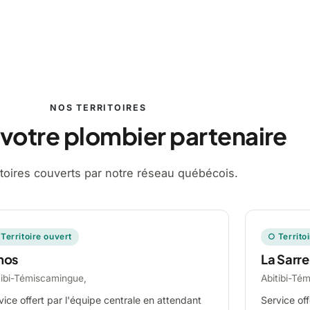
NOS TERRITOIRES
 votre plombier partenaire
ritoires couverts par notre réseau québécois.
Territoire ouvert
○ Territo
mos
La Sarre
tibi-Témiscamingue,
Abitibi-Té
vice offert par l'équipe centrale en attendant
Service off