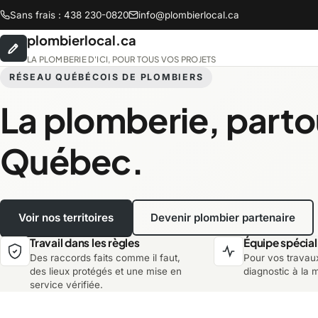
Sans frais : 438 230-0820
info@plombierlocal.ca
plombierlocal.ca
LA PLOMBERIE D'ICI, POUR TOUS VOS PROJETS
RÉSEAU QUÉBÉCOIS DE PLOMBIERS
La plomberie, parto
Abitibi-Témiscamingue
B
Québec.
Chaudière-Appalaches
C
Voir nos territoires
Devenir plombier partenaire
Lanaudière
L
Travail dans les règles
Équipe spécial
Des raccords faits comme il faut,
Pour vos travau
Montréal
M
des lieux protégés et une mise en
diagnostic à la 
service vérifiée.
Saguenay-Lac-Saint-Jean