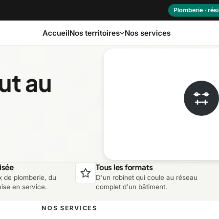
Plomberie · rési
Accueil
Nos services
Nos territoires
ut au
as-Saint-Laurent
Capitale-Nationale
ôte-Nord
Estrie
aurentides
Laval
isée
Tous les formats
x de plomberie, du
D'un robinet qui coule au réseau
ontérégie
Nord-du-Québec
mise en service.
complet d'un bâtiment.
NOS SERVICES