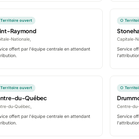
Territoire ouvert
○ Territo
int-Raymond
Stoneh
itale-Nationale,
Capitale-N
vice offert par l'équipe centrale en attendant
Service off
tribution.
l'attributio
Territoire ouvert
○ Territo
ntre-du-Québec
Drummo
tre-du-Québec,
Centre-du
vice offert par l'équipe centrale en attendant
Service off
tribution.
l'attributio