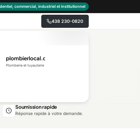
dentiel, commercial, industriel et institutionnel
438 230-0820
→
plombierlocal.ca
Centre-du-Québec
Plomberie et tuyauterie
Gaspésie–Îles-de-la-
Madeleine
Mauricie
Soumission rapide
Réponse rapide à votre demande.
Outaouais