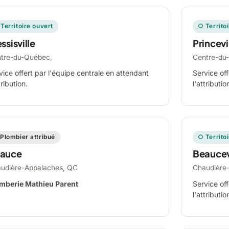
Territoire ouvert
○ Territo
ssisville
Princevi
tre-du-Québec,
Centre-du
vice offert par l'équipe centrale en attendant
Service off
tribution.
l'attributio
Plombier attribué
○ Territo
auce
Beaucev
udière-Appalaches, QC
Chaudière
mberie Mathieu Parent
Service off
l'attributio