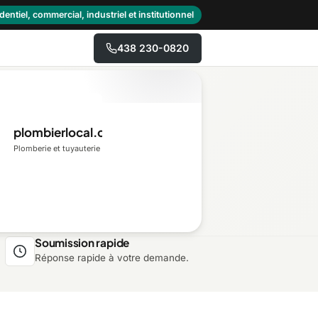
dentiel, commercial, industriel et institutionnel
438 230-0820
→
plombierlocal.ca
Centre-du-Québec
Plomberie et tuyauterie
Gaspésie–Îles-de-la-
Madeleine
Mauricie
Soumission rapide
Réponse rapide à votre demande.
Outaouais