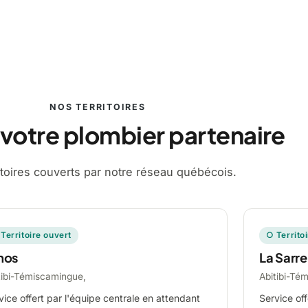
NOS TERRITOIRES
 votre plombier partenaire
ritoires couverts par notre réseau québécois.
Territoire ouvert
○ Territo
mos
La Sarre
tibi-Témiscamingue,
Abitibi-Té
vice offert par l'équipe centrale en attendant
Service off