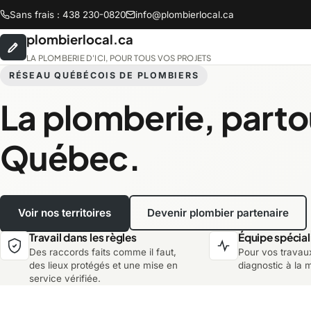
Sans frais : 438 230-0820
info@plombierlocal.ca
plombierlocal.ca
LA PLOMBERIE D'ICI, POUR TOUS VOS PROJETS
RÉSEAU QUÉBÉCOIS DE PLOMBIERS
La plomberie, parto
Abitibi-Témiscamingue
B
Québec.
Chaudière-Appalaches
C
Voir nos territoires
Devenir plombier partenaire
Lanaudière
L
Travail dans les règles
Équipe spécial
Des raccords faits comme il faut,
Pour vos travau
Montréal
M
des lieux protégés et une mise en
diagnostic à la 
service vérifiée.
Saguenay-Lac-Saint-Jean