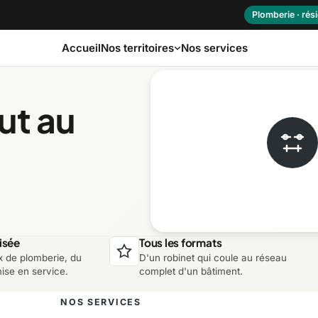
Plomberie · rési
Accueil
Nos services
Nos territoires
ut au
as-Saint-Laurent
Capitale-Nationale
ôte-Nord
Estrie
aurentides
Laval
isée
Tous les formats
x de plomberie, du
D'un robinet qui coule au réseau
ontérégie
Nord-du-Québec
mise en service.
complet d'un bâtiment.
NOS SERVICES