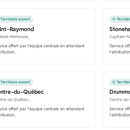
Territoire ouvert
○ Territo
int-Raymond
Stoneh
itale-Nationale,
Capitale-N
vice offert par l'équipe centrale en attendant
Service off
tribution.
l'attributio
Territoire ouvert
○ Territo
ntre-du-Québec
Drummo
tre-du-Québec,
Centre-du
vice offert par l'équipe centrale en attendant
Service off
tribution.
l'attributio