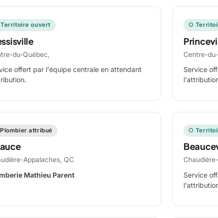
Territoire ouvert
○ Territo
ssisville
Princevi
tre-du-Québec,
Centre-du
vice offert par l'équipe centrale en attendant
Service off
tribution.
l'attributio
Plombier attribué
○ Territo
auce
Beaucev
udière-Appalaches, QC
Chaudière
mberie Mathieu Parent
Service off
l'attributio