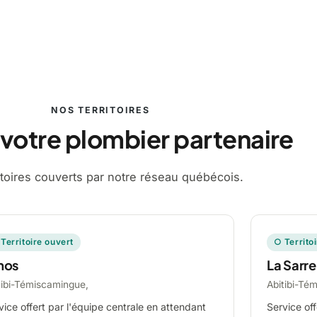
NOS TERRITOIRES
 votre plombier partenaire
ritoires couverts par notre réseau québécois.
Territoire ouvert
○ Territo
mos
La Sarre
tibi-Témiscamingue,
Abitibi-Té
vice offert par l'équipe centrale en attendant
Service off