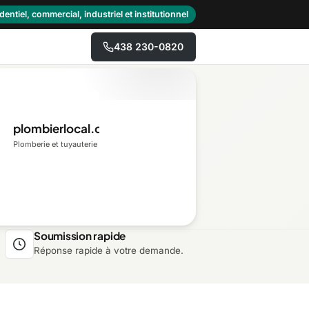
dentiel, commercial, industriel et institutionnel
438 230-0820
→
plombierlocal.ca
Centre-du-Québec
Plomberie et tuyauterie
Gaspésie–Îles-de-la-
Madeleine
Mauricie
Soumission rapide
Réponse rapide à votre demande.
Outaouais