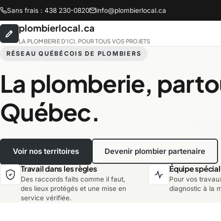
Sans frais : 438 230-0820
info@plombierlocal.ca
plombierlocal.ca
LA PLOMBERIE D'ICI, POUR TOUS VOS PROJETS
RÉSEAU QUÉBÉCOIS DE PLOMBIERS
La plomberie, parto
Abitibi-Témiscamingue
B
Québec.
Chaudière-Appalaches
C
Voir nos territoires
Devenir plombier partenaire
Lanaudière
L
Travail dans les règles
Équipe spécial
Des raccords faits comme il faut,
Pour vos travau
Montréal
M
des lieux protégés et une mise en
diagnostic à la 
service vérifiée.
Saguenay-Lac-Saint-Jean