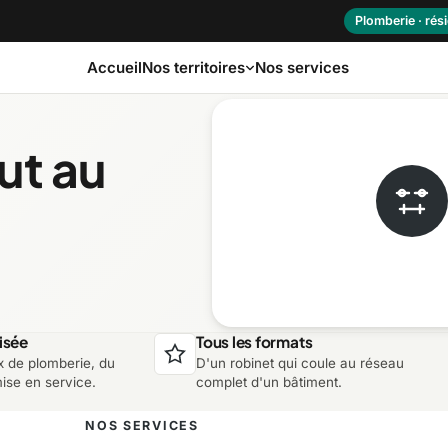
Plomberie · rési
Accueil
Nos services
Nos territoires
ut au
as-Saint-Laurent
Capitale-Nationale
ôte-Nord
Estrie
aurentides
Laval
isée
Tous les formats
x de plomberie, du
D'un robinet qui coule au réseau
ontérégie
Nord-du-Québec
mise en service.
complet d'un bâtiment.
NOS SERVICES