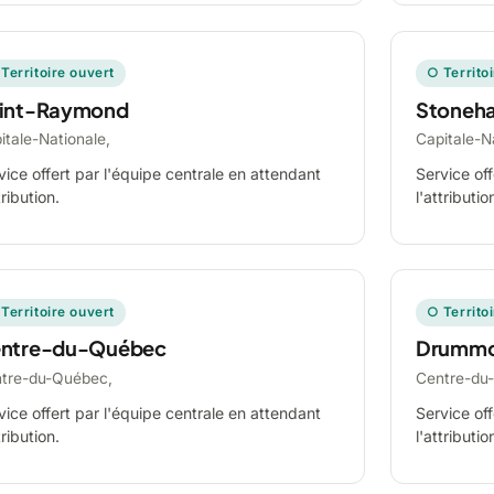
Territoire ouvert
○ Territo
int-Raymond
Stoneh
itale-Nationale,
Capitale-N
vice offert par l'équipe centrale en attendant
Service off
tribution.
l'attributio
Territoire ouvert
○ Territo
ntre-du-Québec
Drummo
tre-du-Québec,
Centre-du
vice offert par l'équipe centrale en attendant
Service off
tribution.
l'attributio