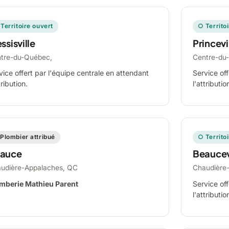
Territoire ouvert
○ Territo
ssisville
Princevi
tre-du-Québec,
Centre-du
vice offert par l'équipe centrale en attendant
Service off
tribution.
l'attributio
Plombier attribué
○ Territo
auce
Beaucev
udière-Appalaches, QC
Chaudière
mberie Mathieu Parent
Service off
l'attributio