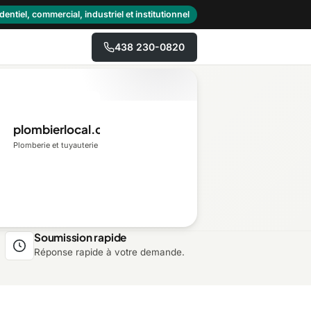
dentiel, commercial, industriel et institutionnel
438 230-0820
→
plombierlocal.ca
Centre-du-Québec
Plomberie et tuyauterie
Gaspésie–Îles-de-la-
Madeleine
Mauricie
Soumission rapide
Réponse rapide à votre demande.
Outaouais