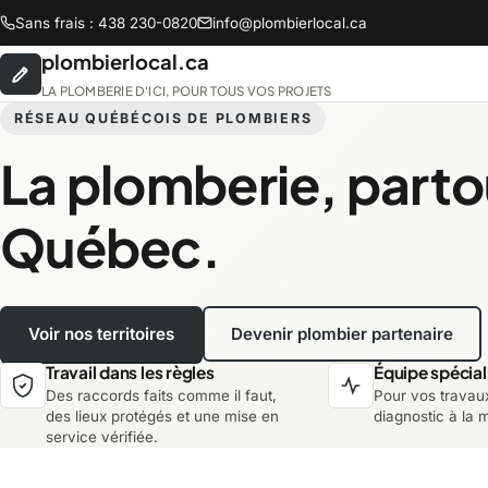
Sans frais : 438 230-0820
info@plombierlocal.ca
plombierlocal.ca
LA PLOMBERIE D'ICI, POUR TOUS VOS PROJETS
RÉSEAU QUÉBÉCOIS DE PLOMBIERS
La plomberie, parto
Abitibi-Témiscamingue
B
Québec.
Chaudière-Appalaches
C
Voir nos territoires
Devenir plombier partenaire
Lanaudière
L
Travail dans les règles
Équipe spécial
Des raccords faits comme il faut,
Pour vos travau
Montréal
M
des lieux protégés et une mise en
diagnostic à la 
service vérifiée.
Saguenay-Lac-Saint-Jean