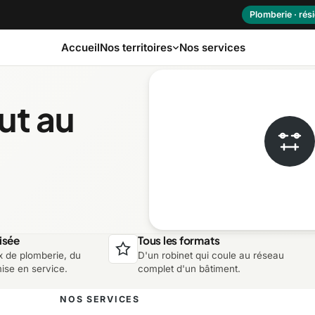
Plomberie · rési
Accueil
Nos services
Nos territoires
ut au
as-Saint-Laurent
Capitale-Nationale
ôte-Nord
Estrie
aurentides
Laval
isée
Tous les formats
x de plomberie, du
D'un robinet qui coule au réseau
ontérégie
Nord-du-Québec
mise en service.
complet d'un bâtiment.
NOS SERVICES