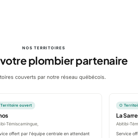
NOS TERRITOIRES
 votre plombier partenaire
ritoires couverts par notre réseau québécois.
Territoire ouvert
○ Territo
mos
La Sarre
tibi-Témiscamingue,
Abitibi-Té
vice offert par l'équipe centrale en attendant
Service off