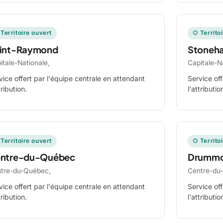
Territoire ouvert
○ Territo
int-Raymond
Stoneh
itale-Nationale,
Capitale-N
vice offert par l'équipe centrale en attendant
Service off
tribution.
l'attributio
Territoire ouvert
○ Territo
ntre-du-Québec
Drummo
tre-du-Québec,
Centre-du
vice offert par l'équipe centrale en attendant
Service off
tribution.
l'attributio